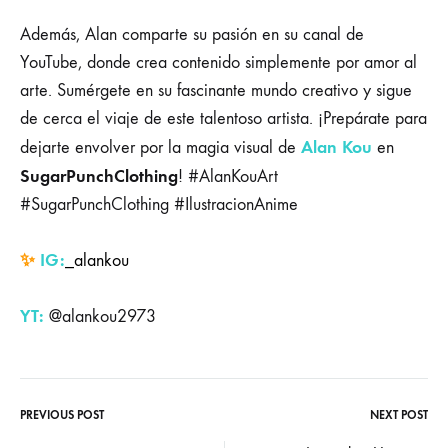
Además, Alan comparte su pasión en su canal de
YouTube, donde crea contenido simplemente por amor al
arte. Sumérgete en su fascinante mundo creativo y sigue
de cerca el viaje de este talentoso artista. ¡Prepárate para
Alan Kou
dejarte envolver por la magia visual de
en
SugarPunchClothing
! #AlanKouArt
#SugarPunchClothing #IlustracionAnime
✨
IG:
_alankou
YT:
@alankou2973
PREVIOUS POST
NEXT POST
Post