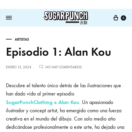
Cart
0
ARTISTAS
Episodio 1: Alan Kou
EN
ENERO 13, 2024
NO HAY COMENTARIOS
EPISODIO
1:
ALAN
Descubre el talento único detrás de las ilustraciones que
KOU
han dado vida al primer episodio
SugarPunchClothing x
Alan Kou
. Un apasionado
ilustrador y concept artist, ha emergido como una fuerza
creativa en el mundo del dibujo. Con solo medio año
dedicándose profesionalmente a este arte, ha dejado una