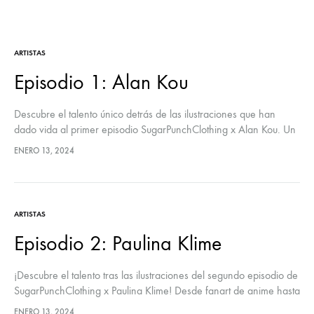
ARTISTAS
Episodio 1: Alan Kou
Descubre el talento único detrás de las ilustraciones que han
dado vida al primer episodio SugarPunchClothing x Alan Kou. Un
apasionado ilustrador y concept artist, ha emergido como una
ENERO 13, 2024
fuerza creativa en…
ARTISTAS
Episodio 2: Paulina Klime
¡Descubre el talento tras las ilustraciones del segundo episodio de
SugarPunchClothing x Paulina Klime! Desde fanart de anime hasta
originales, Paulina se sumerge en un universo de expresión
ENERO 13, 2024