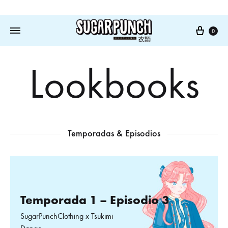
Cart
0
Lookbooks
Temporadas & Episodios
Temporada 1 – Episodio 3
SugarPunchClothing x Tsukimi
Dango